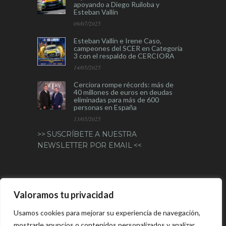
apoyando a Diego Ruiloba y
Esteban Vallín
09/07/2025
Esteban Vallín e Irene Caso,
campeones del SCER en Categoría
3 con el respaldo de CERCIORA
14/05/2025
Cerciora rompe récords: más de
40 millones de euros en deudas
eliminadas para más de 600
personas en España
13/05/2025
>> SUSCRÍBETE A NUESTRA
NEWSLETTER POR EMAIL <<
CERCIORA VALENCIA
Valoramos tu privacidad
660 155 233
Usamos cookies para mejorar su experiencia de navegación,
mostrarle anuncios o contenidos personalizados y analizar