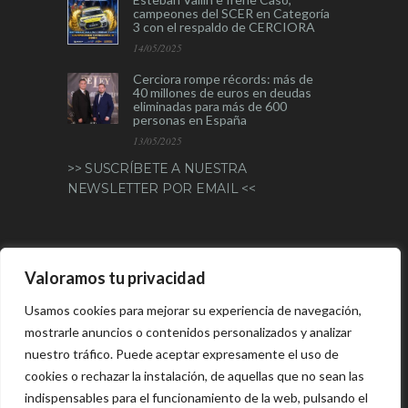
campeones del SCER en Categoría
3 con el respaldo de CERCIORA
14/05/2025
Cerciora rompe récords: más de
40 millones de euros en deudas
eliminadas para más de 600
personas en España
13/05/2025
>> SUSCRÍBETE A NUESTRA
NEWSLETTER POR EMAIL <<
CERCIORA VALENCIA
Valoramos tu privacidad
660 155 233
Usamos cookies para mejorar su experiencia de navegación,
mostrarle anuncios o contenidos personalizados y analizar
info@cerciora.com
nuestro tráfico. Puede aceptar expresamente el uso de
Edificio Europa (Regus)
cookies o rechazar la instalación, de aquellas que no sean las
Avda. de Aragón, 30 planta 8
indispensables para el funcionamiento de la web, pulsando el